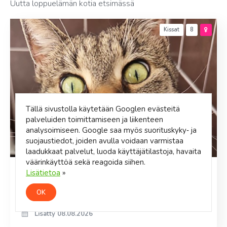
Uutta loppuelämän kotia etsimässä
Kissat
8
Tällä sivustolla käytetään Googlen evästeitä
palveluiden toimittamiseen ja liikenteen
analysoimiseen. Google saa myös suorituskyky‑ ja
suojaustiedot, joiden avulla voidaan varmistaa
laadukkaat palvelut, luoda käyttäjätilastoja, havaita
väärinkäyttöä sekä reagoida siihen.
Lisätietoa
»
Laikku
Hei! Olen Laikku Pirkkalasta! Etsin omaa loppuelämän kotia,
OK
jossa saisin olla perheen ainoa lemmikki aikuisten kodissa.
Lisätty 08.08.2026