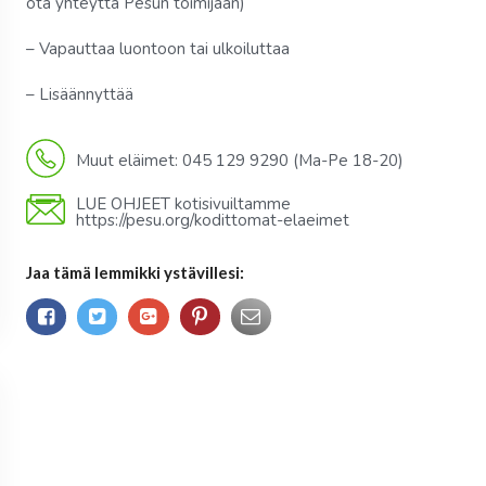
ota yhteyttä Pesun toimijaan)
– Vapauttaa luontoon tai ulkoiluttaa
– Lisäännyttää
Muut eläimet: 045 129 9290 (Ma-Pe 18-20)
LUE OHJEET kotisivuiltamme
https://pesu.org/kodittomat-elaeimet
Jaa tämä lemmikki ystävillesi: