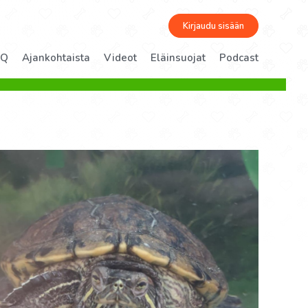
Kirjaudu sisään
AQ
Ajankohtaista
Videot
Eläinsuojat
Podcast