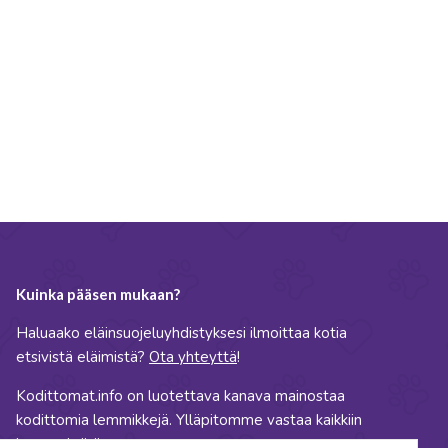
Kuinka pääsen mukaan?
Haluaako eläinsuojeluyhdistyksesi ilmoittaa kotia
etsivistä eläimistä?
Ota yhteyttä
!
Kodittomat.info on luotettava kanava mainostaa
kodittomia lemmikkejä. Ylläpitomme vastaa kaikkiin
kysymyksiisi!