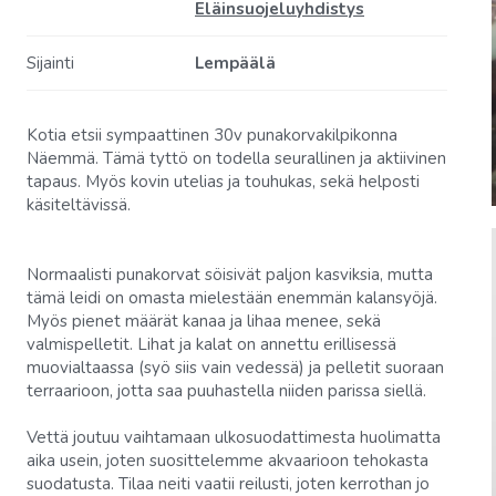
Eläinsuojeluyhdistys
Sijainti
Lempäälä
Kotia etsii sympaattinen 30v punakorvakilpikonna
Näemmä. Tämä tyttö on todella seurallinen ja aktiivinen
tapaus. Myös kovin utelias ja touhukas, sekä helposti
käsiteltävissä.
Normaalisti punakorvat söisivät paljon kasviksia, mutta
tämä leidi on omasta mielestään enemmän kalansyöjä.
Myös pienet määrät kanaa ja lihaa menee, sekä
valmispelletit. Lihat ja kalat on annettu erillisessä
muovialtaassa (syö siis vain vedessä) ja pelletit suoraan
terraarioon, jotta saa puuhastella niiden parissa siellä.
Vettä joutuu vaihtamaan ulkosuodattimesta huolimatta
aika usein, joten suosittelemme akvaarioon tehokasta
suodatusta. Tilaa neiti vaatii reilusti, joten kerrothan jo