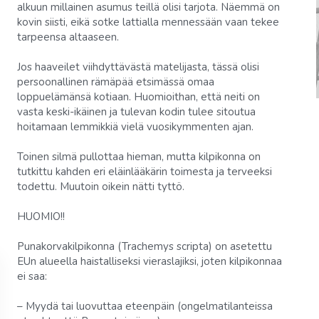
alkuun millainen asumus teillä olisi tarjota. Näemmä on
kovin siisti, eikä sotke lattialla mennessään vaan tekee
tarpeensa altaaseen.
Jos haaveilet viihdyttävästä matelijasta, tässä olisi
persoonallinen rämäpää etsimässä omaa
loppuelämänsä kotiaan. Huomioithan, että neiti on
vasta keski-ikäinen ja tulevan kodin tulee sitoutua
hoitamaan lemmikkiä vielä vuosikymmenten ajan.
Toinen silmä pullottaa hieman, mutta kilpikonna on
tutkittu kahden eri eläinlääkärin toimesta ja terveeksi
todettu. Muutoin oikein nätti tyttö.
HUOMIO!!
Punakorvakilpikonna (Trachemys scripta) on asetettu
EUn alueella haistalliseksi vieraslajiksi, joten kilpikonnaa
ei saa:
– Myydä tai luovuttaa eteenpäin (ongelmatilanteissa