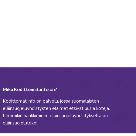
Mikä Kodittomat.info on?
Kodittomat.info on palvelu, jossa suomalaisten
eläinsuojeluyhdistysten eläimet etsivät uusia koteja.
Lemmikin hankkiminen eläinsuojeluyhdistykseltä on
eläinsuojeluteko!
Tykkää meistä
Facebookissa
!