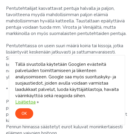
Pentutehtailijat kasvattavat pentuja halvalla ja paljon,
tavoitteena myydä mahdollisimman paljon eläimiä
mahdollisimman hyvällä katteella. Taustaltaan epäilyttäviä
pentuja voidaan tuoda mm. Virosta ja Venäjältä, mutta
markkinoilla on myös suomalaisten pentutehtaiden pentuja.
Pentutehtaissa on usein suuri määrä koiria tai kissoja, jotka
lisääntyvät keskenään jatkuvasti ja sattumanvaraisesti.
Silloin pentueen vanhemmat ovat usein lähisukua
Tällä sivustolla käytetään Googlen evästeitä
keskenään, ja perinnölliset sairaudet alkavat ilmetä
palveluiden toimittamiseen ja liikenteen
nopeasti. Pentujen tehtailu on myös mahdollista vain
analysoimiseen. Google saa myös suorituskyky‑ ja
yhdellä nartulla.
suojaustiedot, joiden avulla voidaan varmistaa
*
laadukkaat palvelut, luoda käyttäjätilastoja, havaita
väärinkäyttöä sekä reagoida siihen.
Pentutehtailulle tyypillistä on toiminnan piilottelu ja
Lisätietoa
»
piittaamattomuus eläinten hyvinvoinnista. Tällainen
OK
pentutuotanto on häikäilemätöntä liiketoimintaa, josta eivät
kärsi vain eläimet, vaan myös eläimen hankkineet ihmiset.
Pennun hinnassa säästetyt eurot kuluvat moninkertaisesti
eläimen vaivojen hoitoon.