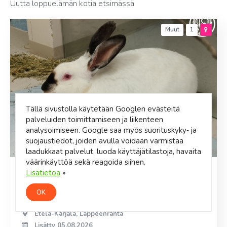
Uutta loppuelämän kotia etsimässä
Muut
1
Tällä sivustolla käytetään Googlen evästeitä
palveluiden toimittamiseen ja liikenteen
analysoimiseen. Google saa myös suorituskyky‑ ja
suojaustiedot, joiden avulla voidaan varmistaa
laadukkaat palvelut, luoda käyttäjätilastoja, havaita
väärinkäyttöä sekä reagoida siihen.
Lisätietoa
»
Salli
Reipas, mutta säikky Salli etsii kotia, jossa olisi kaveriksi
OK
isokokoinen ja leikattu poikakani.
Etelä-Karjala, Lappeenranta
Lisätty 05.08.2026